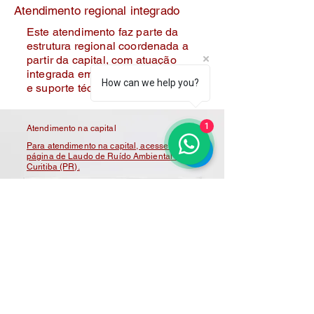
Atendimento regional integrado
Este atendimento faz parte da
estrutura regional coordenada a
partir da capital, com atuação
integrada em municípios vizinhos
How can we help you?
e suporte técnico centralizado.
1
Atendimento na capital
Para atendimento na capital, acesse nossa
página de Laudo de Ruído Ambiental em
Curitiba (PR).
Referência técnica: Laudo de Ruído
Ambiental conforme NBR 10151.
FAQ
O laudo é terceirizado?
Não. O serviço é executado
diretamente pela equipe técnica da
CDO, sem terceirização.
O laudo tem validade legal?
Sim. Quando elaborado conforme a
norma técnica, possui validade para