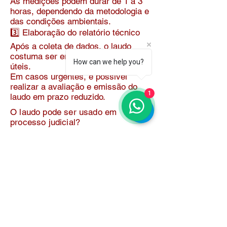
As medições podem durar de 1 a 3
horas, dependendo da metodologia e
das condições ambientais.
3️⃣ Elaboração do relatório técnico
Após a coleta de dados, o laudo
costuma ser entregue em 3 a 7 dias
How can we help you?
úteis.
Em casos urgentes, é possível
realizar a avaliação e emissão do
1
laudo em prazo reduzido.
O laudo pode ser usado em
processo judicial?
Sim.
O laudo de ruído ambiental pode ser
utilizado como documento técnico
em processos judiciais,
especialmente em casos como:
Conflitos de vizinhança por barulho
Ações civis públicas
Fiscalizações ambientais
Processos administrativos