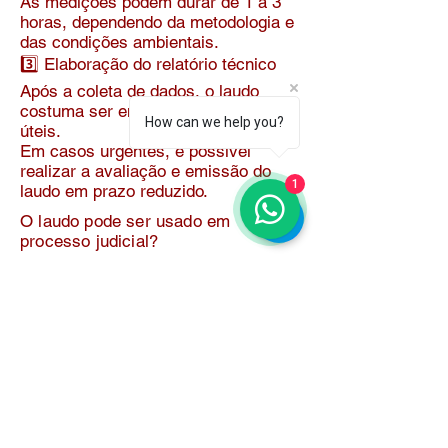
As medições podem durar de 1 a 3
horas, dependendo da metodologia e
das condições ambientais.
3️⃣ Elaboração do relatório técnico
Após a coleta de dados, o laudo
costuma ser entregue em 3 a 7 dias
How can we help you?
úteis.
Em casos urgentes, é possível
realizar a avaliação e emissão do
1
laudo em prazo reduzido.
O laudo pode ser usado em
processo judicial?
Sim.
O laudo de ruído ambiental pode ser
utilizado como documento técnico
em processos judiciais,
especialmente em casos como:
Conflitos de vizinhança por barulho
Ações civis públicas
Fiscalizações ambientais
Processos administrativos