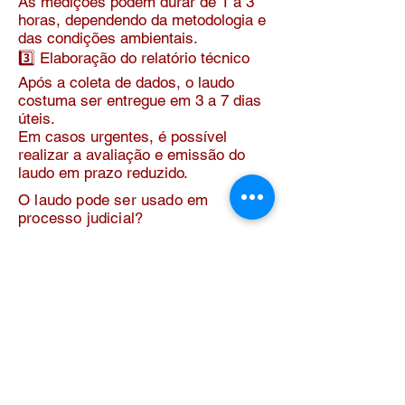
As medições podem durar de 1 a 3
horas, dependendo da metodologia e
das condições ambientais.
3️⃣ Elaboração do relatório técnico
Após a coleta de dados, o laudo
costuma ser entregue em 3 a 7 dias
úteis.
Em casos urgentes, é possível
realizar a avaliação e emissão do
laudo em prazo reduzido.
O laudo pode ser usado em
processo judicial?
Sim.
O laudo de ruído ambiental pode ser
utilizado como documento técnico
em processos judiciais,
especialmente em casos como:
Conflitos de vizinhança por barulho
Ações civis públicas
Fiscalizações ambientais
Processos administrativos