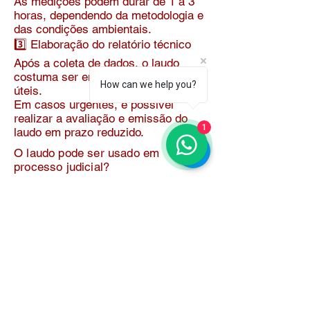
As medições podem durar de 1 a 3
horas, dependendo da metodologia e
das condições ambientais.
3️⃣ Elaboração do relatório técnico
Após a coleta de dados, o laudo
costuma ser entregue em 3 a 7 dias
How can we help you?
úteis.
Em casos urgentes, é possível
realizar a avaliação e emissão do
1
laudo em prazo reduzido.
O laudo pode ser usado em
processo judicial?
Sim.
O laudo de ruído ambiental pode ser
utilizado como documento técnico
em processos judiciais,
especialmente em casos como:
Conflitos de vizinhança por barulho
Ações civis públicas
Fiscalizações ambientais
Processos administrativos