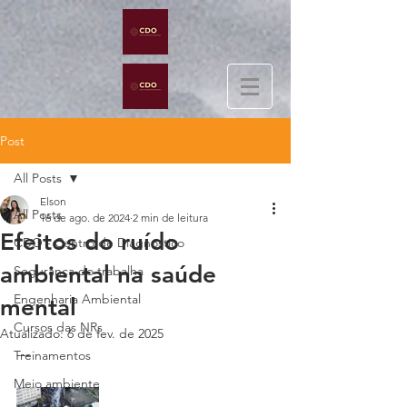
Post
All Posts
Elson
All Posts
16 de ago. de 2024
2 min de leitura
Efeitos do ruído
CDO - Centro de Diagnóstico
ambiental na saúde
Segurança do trabalha
Engenharia Ambiental
mental
Cursos das NRs
Atualizado:
6 de fev. de 2025
---
Treinamentos
Meio ambiente