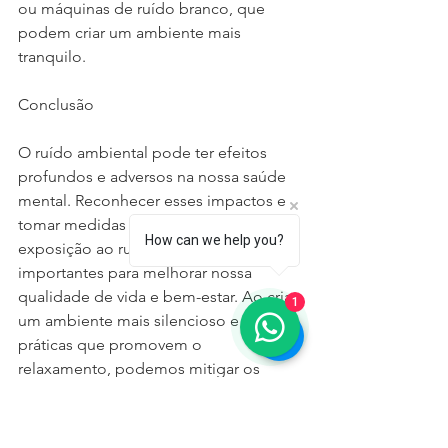
ou máquinas de ruído branco, que 
podem criar um ambiente mais 
tranquilo.
Conclusão
O ruído ambiental pode ter efeitos 
profundos e adversos na nossa saúde 
mental. Reconhecer esses impactos e 
tomar medidas para reduzir a 
How can we help you?
exposição ao ruído são passos 
importantes para melhorar nossa 
qualidade de vida e bem-estar. Ao criar 
1
um ambiente mais silencioso e adotar 
práticas que promovem o 
relaxamento, podemos mitigar os 
efeitos negativos e promover uma 
mente mais tranquila e saudável.