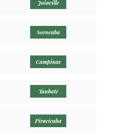
Joinville
Sorocaba
Campinas
Taubaté
Piracicaba