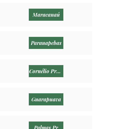
Maracanaú
Parauapebas
Cornélio Procópio
Guarapuava
Palmas Pr