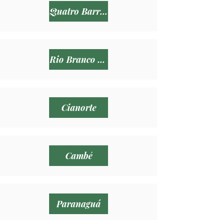
Quatro Barras
Rio Branco do Sul
Cianorte
Cambé
Paranaguá