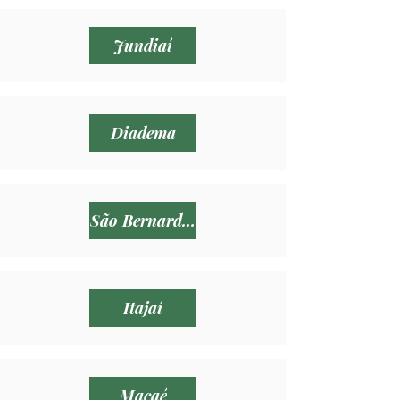
Jundiaí
Diadema
São Bernardo do Campo
Itajaí
Macaé