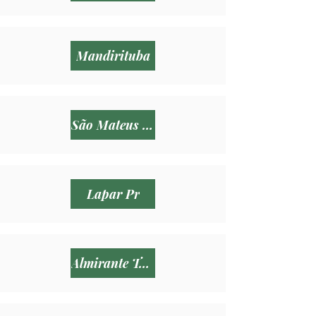
Mandirituba
São Mateus do Sul
Lapar Pr
Almirante Tamandaré