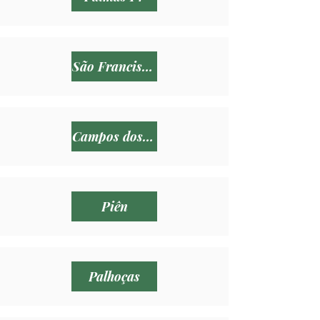
São Francisco do Sul
Campos dos Goytacazes
Piên
Palhoças