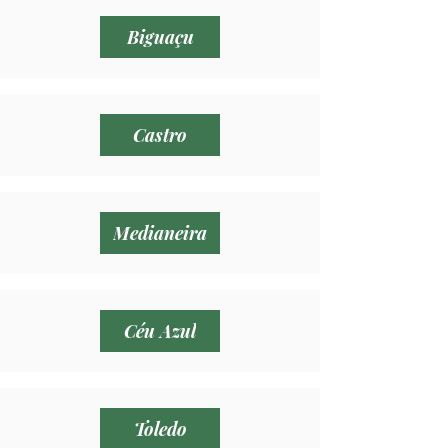
Biguaçu
Castro
Medianeira
Céu Azul
Toledo