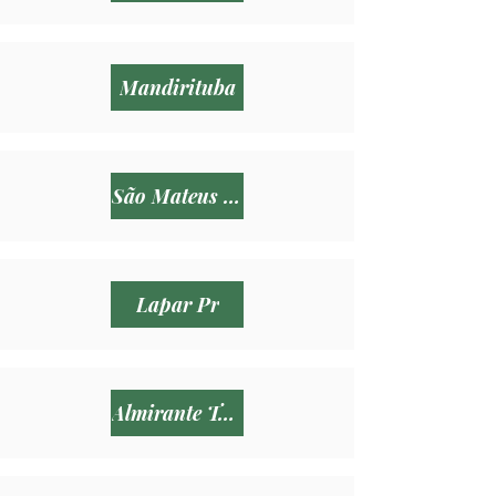
Mandirituba
São Mateus do Sul
Lapar Pr
Almirante Tamandaré