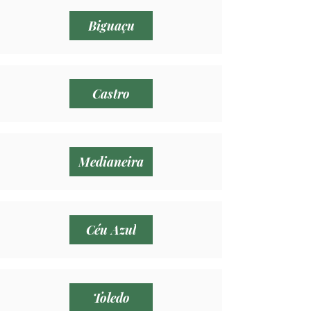
Biguaçu
Castro
Medianeira
Céu Azul
Toledo