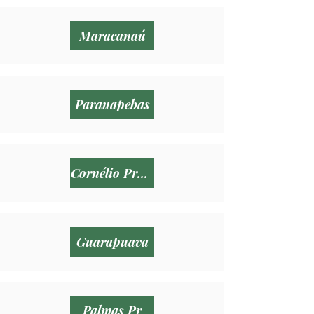
Maracanaú
Parauapebas
Cornélio Procópio
Guarapuava
Palmas Pr