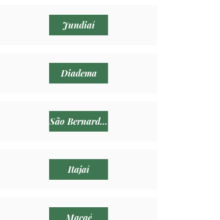
Jundiaí
Diadema
São Bernardo do Campo
Itajaí
Macaé