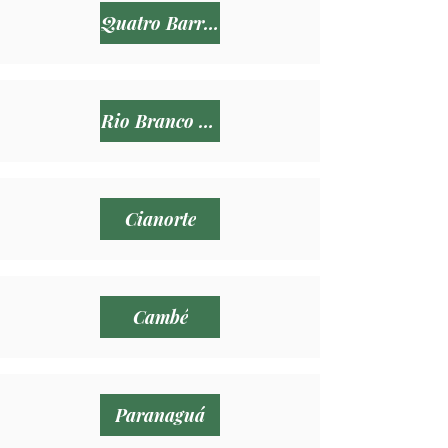
Quatro Barras
Rio Branco do Sul
Cianorte
Cambé
Paranaguá