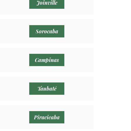
Joinville
Sorocaba
Campinas
Taubaté
Piracicaba