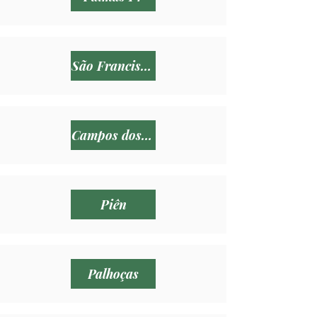
São Francisco do Sul
Campos dos Goytacazes
Piên
Palhoças