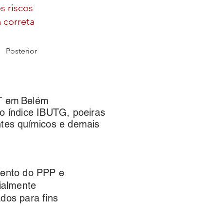
s riscos
 correta
Posterior
AT em
Belém
elo índice IBUTG, poeiras
entes químicos e demais
mento do PPP e
ialmente
dos para fins