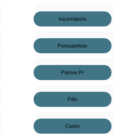
Iracemápolis
Parauapebas
Palmas Pr
Piên
Castro