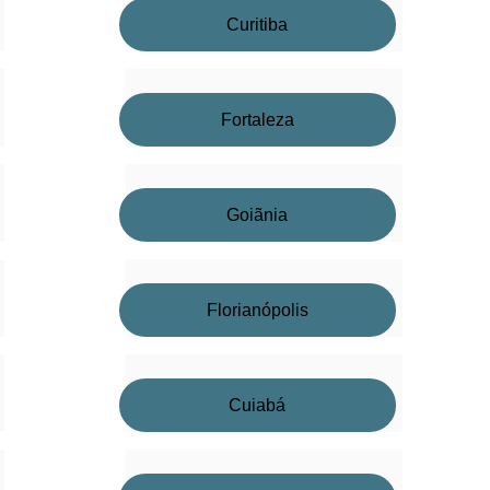
Curitiba
Fortaleza
Goiãnia
Florianópolis
Cuiabá