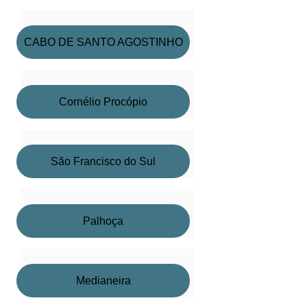
CABO DE SANTO AGOSTINHO
Cornélio Procópio
São Francisco do Sul
Palhoça
Medianeira