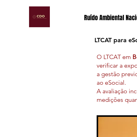
Ruído Ambiental Naci
LTCAT para eSo
O LTCAT em
B
verificar a ex
a gestão previ
ao eSocial.
A avaliação inc
medições quant