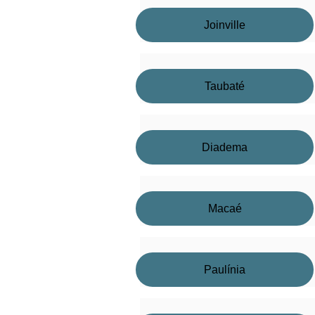
Joinville
Taubaté
Diadema
Macaé
Paulínia