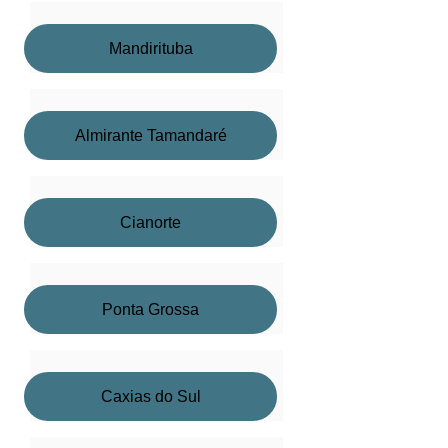
Mandirituba
Almirante Tamandaré
Cianorte
Ponta Grossa
Caxias do Sul