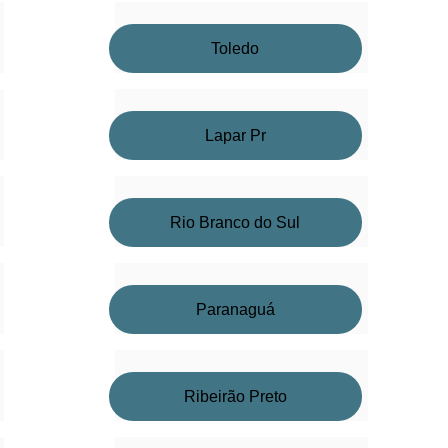
Toledo
Lapar Pr
Rio Branco do Sul
Paranaguá
Ribeirão Preto