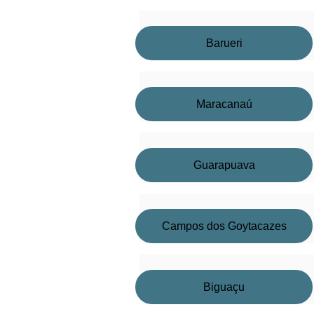
Barueri
Maracanaú
Guarapuava
Campos dos Goytacazes
Biguaçu