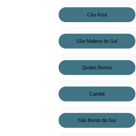
Céu Azul
São Mateus do Sul
Quatro Barras
Cambé
São Bento do Sul