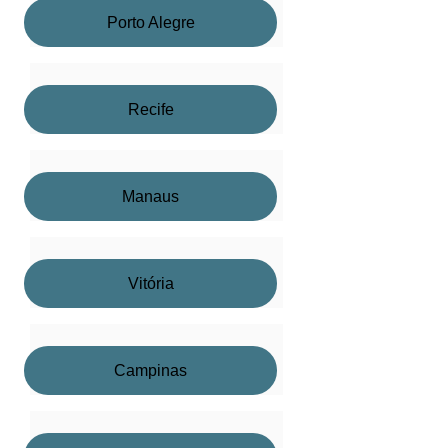
Porto Alegre
Recife
Manaus
Vitória
Campinas