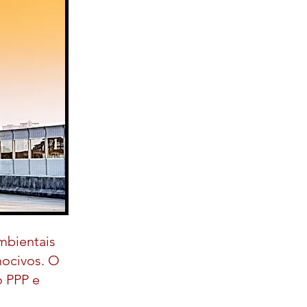
mbientais
nocivos. O
o PPP e