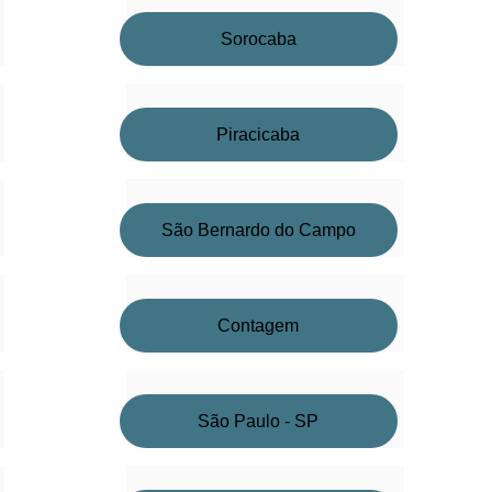
Sorocaba
Piracicaba
São Bernardo do Campo
Contagem
São Paulo - SP