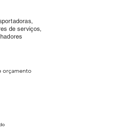
sportadoras,
res de serviços,
lhadores
 e orçamento
ado