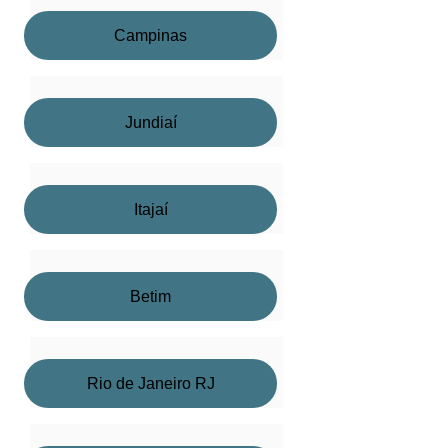
Campinas
Jundiaí
Itajaí
Betim
Rio de Janeiro RJ