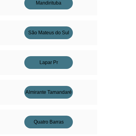
Mandirituba
São Mateus do Sul
Lapar Pr
Almirante Tamandaré
Quatro Barras