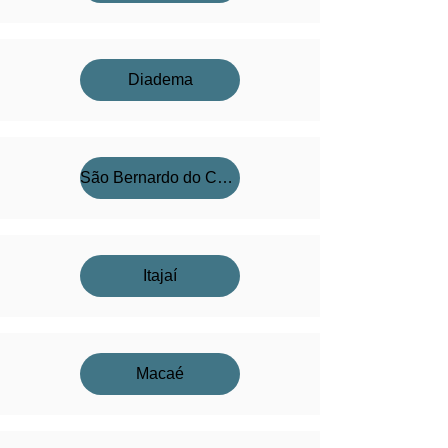
Diadema
São Bernardo do Campo
Itajaí
Macaé