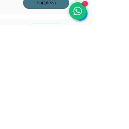
Fortaleza
1
Recife
Brasília
Goiãnia
Manaus