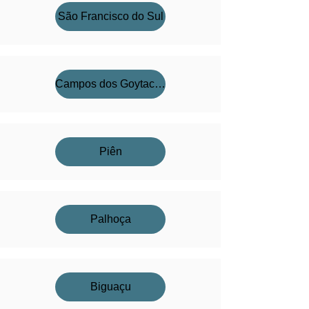
São Francisco do Sul
Campos dos Goytacazes
Piên
Palhoça
Biguaçu