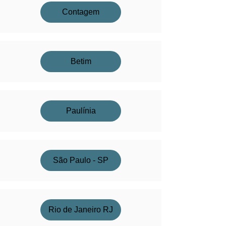
Contagem
Betim
Paulínia
São Paulo - SP
Rio de Janeiro RJ