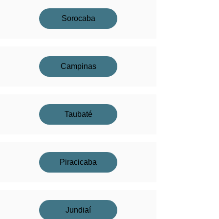
Sorocaba
Campinas
Taubaté
Piracicaba
Jundiaí