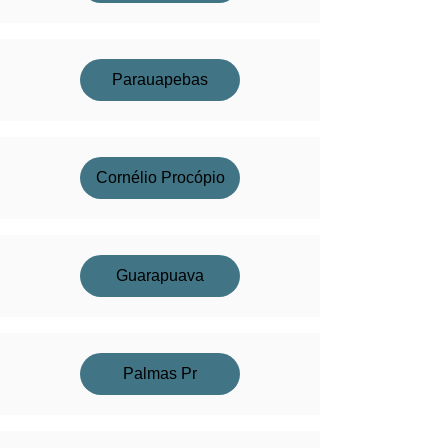
Parauapebas
Cornélio Procópio
Guarapuava
Palmas Pr