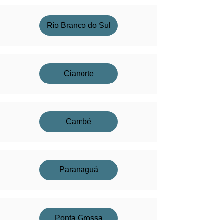
Rio Branco do Sul
Cianorte
Cambé
Paranaguá
Ponta Grossa