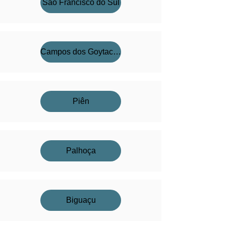
São Francisco do Sul
Campos dos Goytacazes
Piên
Palhoça
Biguaçu