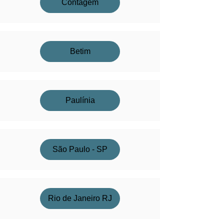
Contagem
Betim
Paulínia
São Paulo - SP
Rio de Janeiro RJ