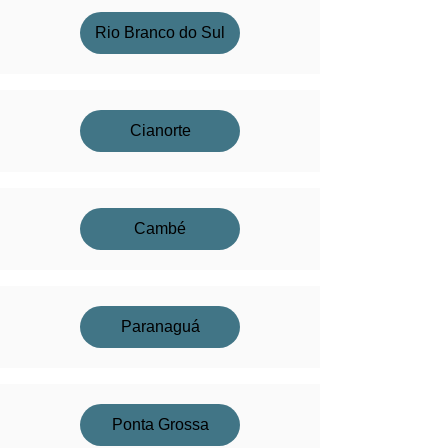
Rio Branco do Sul
Cianorte
Cambé
Paranaguá
Ponta Grossa