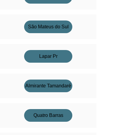
São Mateus do Sul
Lapar Pr
Almirante Tamandaré
Quatro Barras