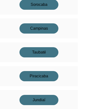
Sorocaba
Campinas
Taubaté
Piracicaba
Jundiaí