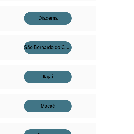
Diadema
São Bernardo do Campo
Itajaí
Macaé