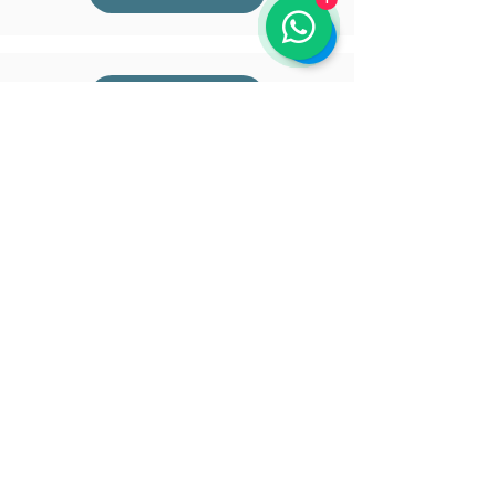
Recife
Brasília
Goiãnia
Manaus