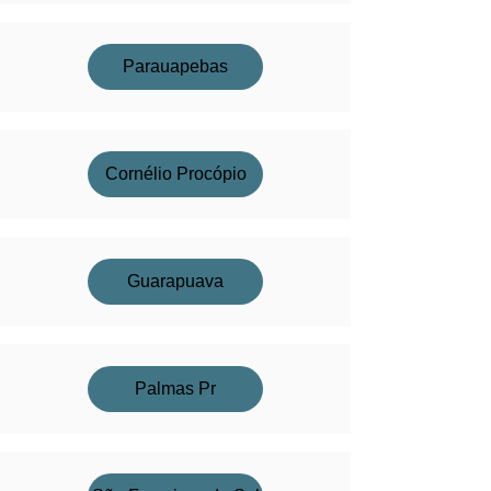
Parauapebas
Cornélio Procópio
Guarapuava
Palmas Pr