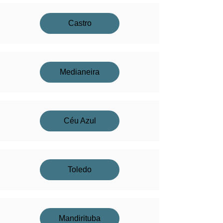
Castro
Medianeira
Céu Azul
Toledo
Mandirituba