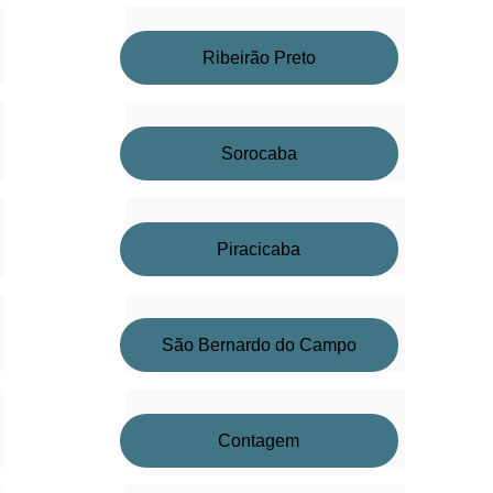
Ribeirão Preto
Sorocaba
Piracicaba
São Bernardo do Campo
Contagem