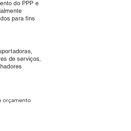
mento do PPP e
ialmente
dos para fins
sportadoras,
res de serviços,
lhadores
 e orçamento