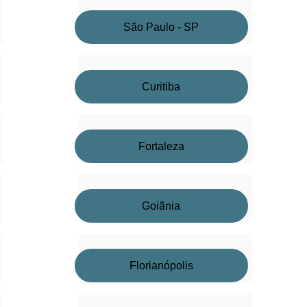
São Paulo - SP
Curitiba
Fortaleza
Goiãnia
Florianópolis