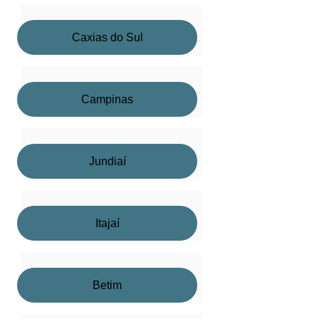
Caxias do Sul
Campinas
Jundiaí
Itajaí
Betim