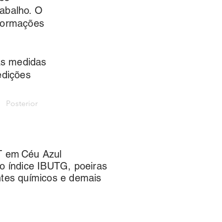
rabalho. O
nformações
das medidas
edições
Posterior
AT em
Céu Azul
elo índice IBUTG, poeiras
entes químicos e demais