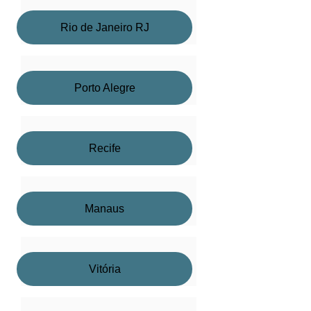
Rio de Janeiro RJ
Porto Alegre
Recife
Manaus
Vitória