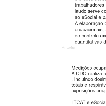
trabalhadores
laudo serve c
ao eSocial e p
A elaboração 
ocupacionais, 
de controle ex
quantitativas 
Anterior
Medições ocupa
A CDO realiza a
, incluindo dosi
totais e respirá
exposições ocup
LTCAT e eSoci