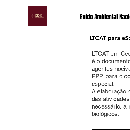
Ruído Ambiental Naci
LTCAT para eSo
LTCAT em Céu
é o documento 
agentes nociv
PPP, para o co
especial.
A elaboração 
das atividades
necessário, a 
biológicos.