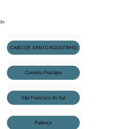
ado
CABO DE SANTO AGOSTINHO
Cornélio Procópio
São Francisco do Sul
Palhoça