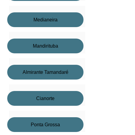
Medianeira
Mandirituba
Almirante Tamandaré
Cianorte
Ponta Grossa