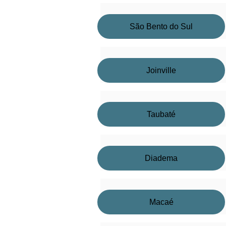
São Bento do Sul
Joinville
Taubaté
Diadema
Macaé