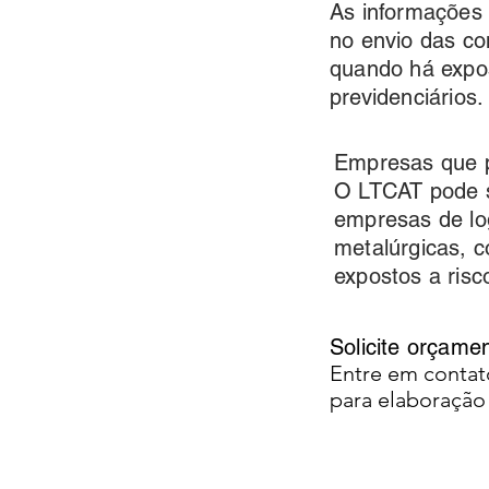
As informações 
no envio das co
quando há expos
previdenciários.
Empresas que 
O LTCAT pode se
empresas de log
metalúrgicas, 
expostos a risc
Solicite orçam
Entre em contat
para elaboraçã