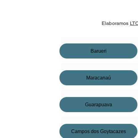
Elaboramos
LTC
Barueri
Maracanaú
Guarapuava
Campos dos Goytacazes