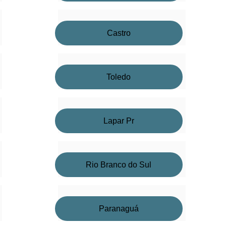
Castro
Toledo
Lapar Pr
Rio Branco do Sul
Paranaguá