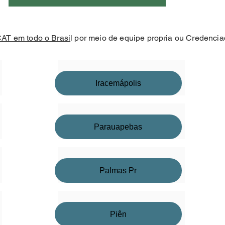
AT em todo o Brasi
l por meio de equipe propria ou Credenci
Iracemápolis
Parauapebas
Palmas Pr
Piên