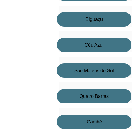
Biguaçu
Céu Azul
São Mateus do Sul
Quatro Barras
Cambé