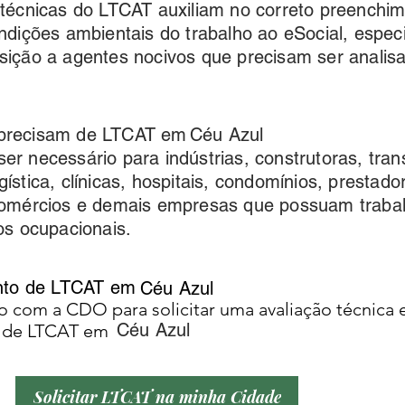
técnicas do LTCAT auxiliam no correto preenchi
ndições ambientais do trabalho ao eSocial, espec
ição a agentes nocivos que precisam ser analisa
precisam de LTCAT em
Céu Azul
r necessário para indústrias, construtoras, tran
ística, clínicas, hospitais, condomínios, prestado
comércios e demais empresas que possuam traba
os ocupacionais.
ento de LTCAT em
Céu Azul
o com a CDO para solicitar uma avaliação técnica
Céu Azul
o de LTCAT em
Solicitar LTCAT na minha Cidade