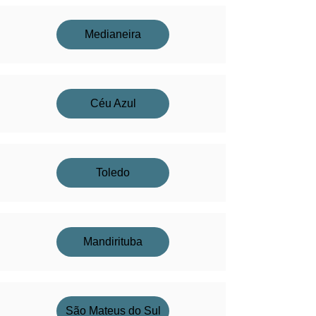
Medianeira
Céu Azul
Toledo
Mandirituba
São Mateus do Sul