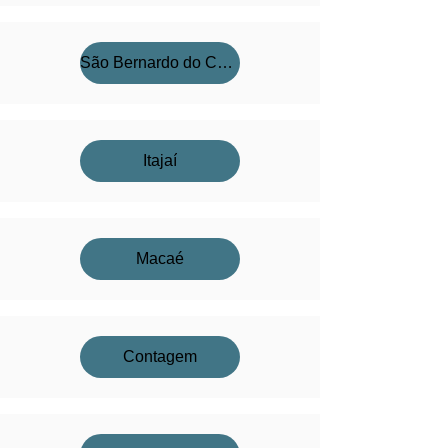
São Bernardo do Campo
Itajaí
Macaé
Contagem