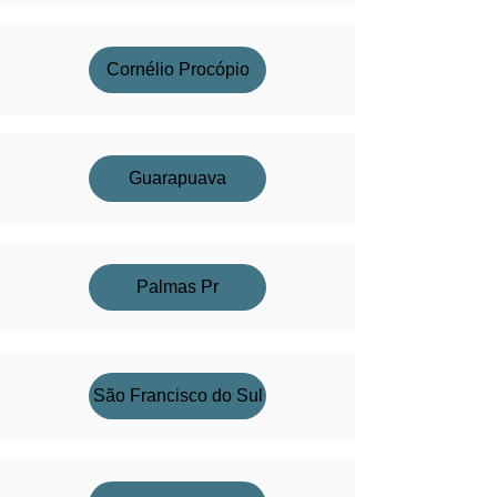
Cornélio Procópio
Guarapuava
Palmas Pr
São Francisco do Sul