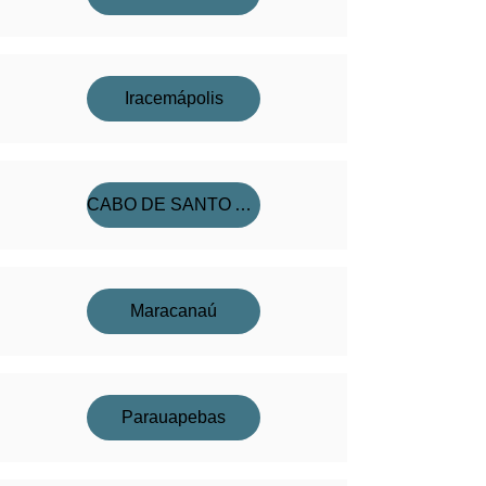
Iracemápolis
CABO DE SANTO AGOSTINHO
Maracanaú
Parauapebas