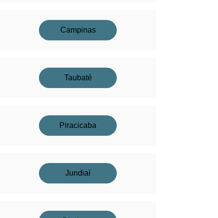
Campinas
Taubaté
Piracicaba
Jundiaí