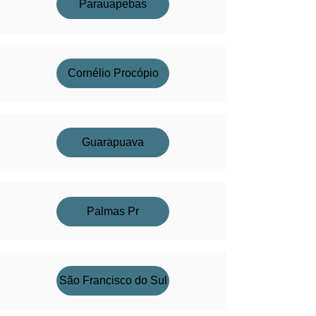
Parauapebas
Cornélio Procópio
Guarapuava
Palmas Pr
São Francisco do Sul