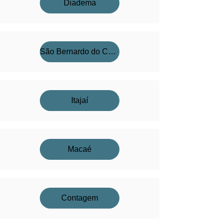
Diadema
São Bernardo do Campo
Itajaí
Macaé
Contagem