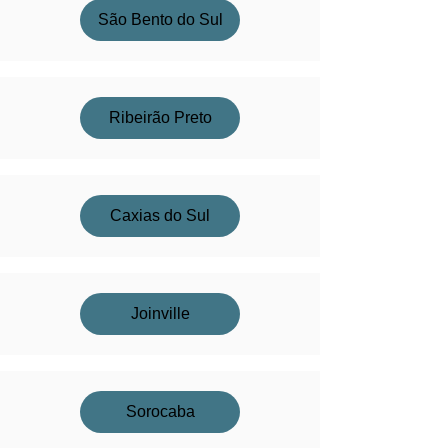
São Bento do Sul
Ribeirão Preto
Caxias do Sul
Joinville
Sorocaba