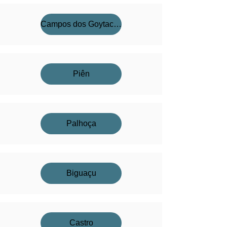
Campos dos Goytacazes
Piên
Palhoça
Biguaçu
Castro