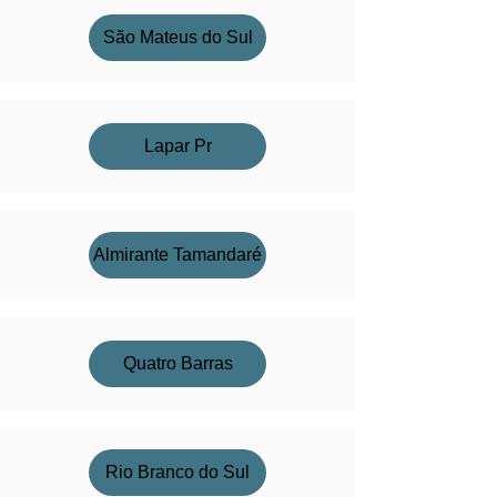
São Mateus do Sul
Lapar Pr
Almirante Tamandaré
Quatro Barras
Rio Branco do Sul