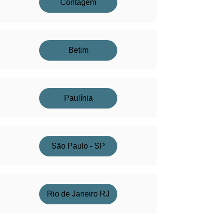
Contagem
Betim
Paulínia
São Paulo - SP
Rio de Janeiro RJ