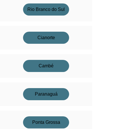
Rio Branco do Sul
Cianorte
Cambé
Paranaguá
Ponta Grossa