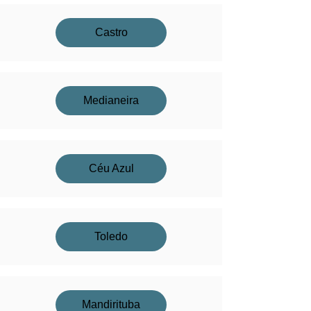
Castro
Medianeira
Céu Azul
Toledo
Mandirituba