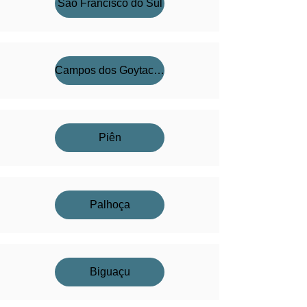
São Francisco do Sul
Campos dos Goytacazes
Piên
Palhoça
Biguaçu