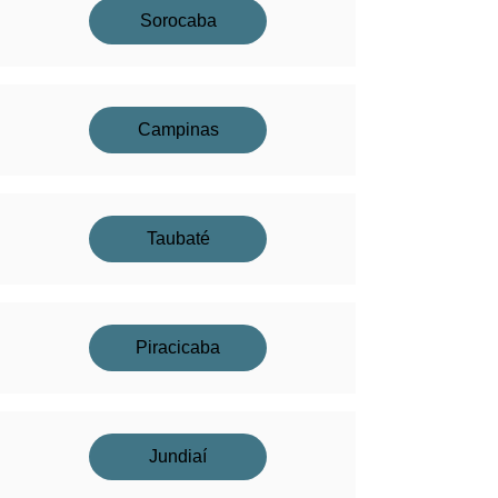
Sorocaba
Campinas
Taubaté
Piracicaba
Jundiaí