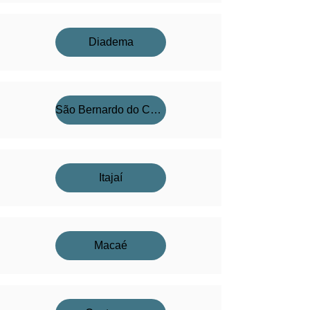
Diadema
São Bernardo do Campo
Itajaí
Macaé