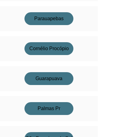
Parauapebas
Cornélio Procópio
Guarapuava
Palmas Pr