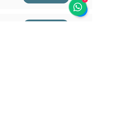
Recife
Brasília
Goiãnia
Manaus