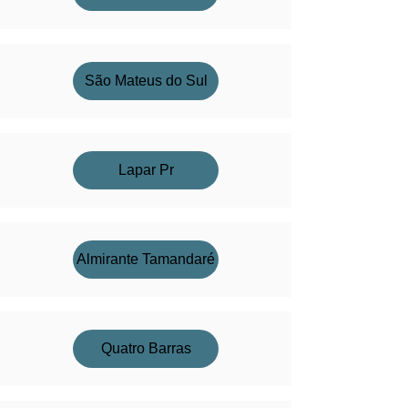
São Mateus do Sul
Lapar Pr
Almirante Tamandaré
Quatro Barras